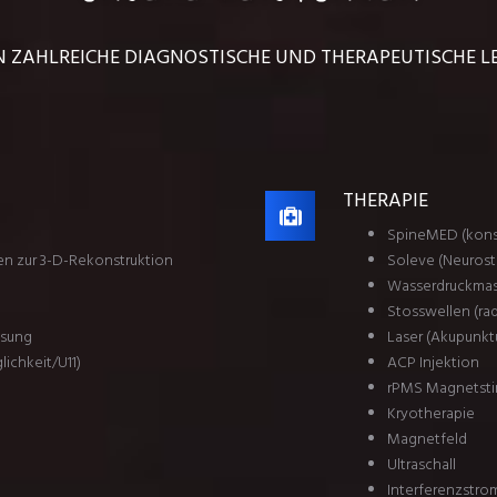
N ZAHLREICHE DIAGNOSTISCHE UND THERAPEUTISCHE 
THERAPIE
SpineMED (kons
en zur 3-D-Rekonstruktion
Soleve (Neurost
Wasserdruckma
Stosswellen (ra
ssung
Laser (Akupunkt
ichkeit/U11)
ACP Injektion
rPMS Magnetsti
Kryotherapie
Magnetfeld
Ultraschall
Interferenzstro