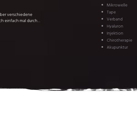
Mikrowelle
Tape
 über verschiedene
Verband
ch einfach mal durch…
Hyaluron
Injektion
Chirotherapie
Akupunktur