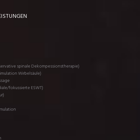
LEISTUNGEN
ervative spinale Dekompessionstherapie)
imulation Wirbelsäule)
ssage
diale/fokussierte ESWT)
ur)
mulation
m