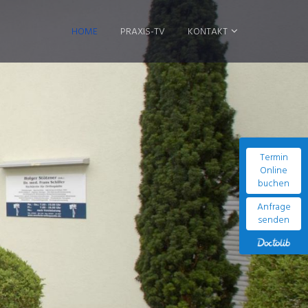
HOME
PRAXIS-TV
KONTAKT
Termin
Online
buchen
Anfrage
senden